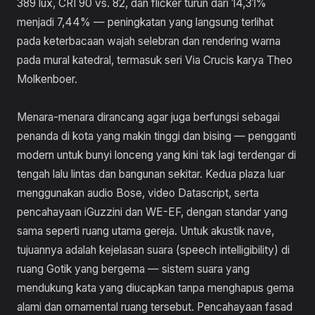
389 lux, CRI 90 vs. 82, dan flicker turun dari 14,31%
menjadi 7,44% — peningkatan yang langsung terlihat
pada keterbacaan wajah selebran dan rendering warna
pada mural katedral, termasuk seri Via Crucis karya Theo
Molkenboer.
Menara-menara dirancang agar juga berfungsi sebagai
penanda di kota yang makin tinggi dan bising — pengganti
modern untuk bunyi lonceng yang kini tak lagi terdengar di
tengah lalu lintas dan bangunan sekitar. Kedua plaza luar
menggunakan audio Bose, video Datascript, serta
pencahayaan iGuzzini dan WE-EF, dengan standar yang
sama seperti ruang utama gereja. Untuk akustik nave,
tujuannya adalah kejelasan suara (speech intelligibility) di
ruang Gotik yang bergema — sistem suara yang
mendukung kata yang diucapkan tanpa menghapus gema
alami dan ornamental ruang tersebut. Pencahayaan fasad